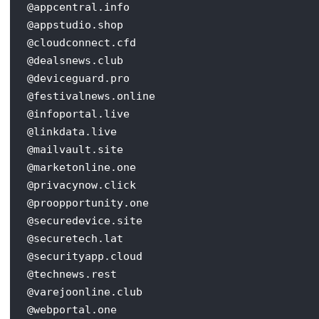
@appcentral.info

@appstudio.shop

@cloudconnect.cfd

@dealsnews.club

@deviceguard.pro

@festivalnews.online

@infoportal.live

@linkdata.live

@mailvault.site

@marketonline.one

@privacynow.click

@proopportunity.one

@securedevice.site

@securetech.lat

@securityapp.cloud

@technews.rest

@varejoonline.club

@webportal.one
