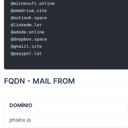
@micnosofi.online

@omedriue.site

@outiouk.space

@linkedm.lat

@adode.online

@dnopbox.space

@gnaiil.site

FQDN - MAIL FROM
DOMÍNIO
phishx.io