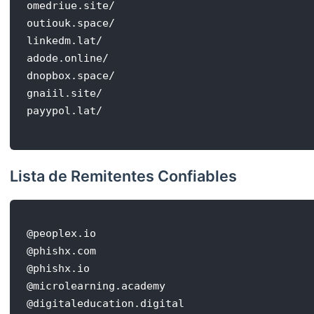
omedriue.site/

outiouk.space/

linkedm.lat/

adode.online/

dnopbox.space/

gnaiil.site/

Lista de Remitentes Confiables
@peoplex.io

@phishx.com

@phishx.io

@microlearning.academy

@digitaleducation.digital
