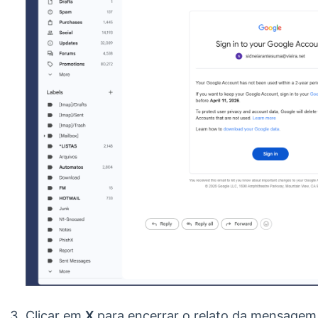
Clicar em
X
para encerrar o relato da mensagem