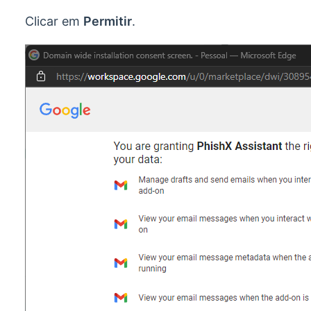
Clicar em
Permitir
.